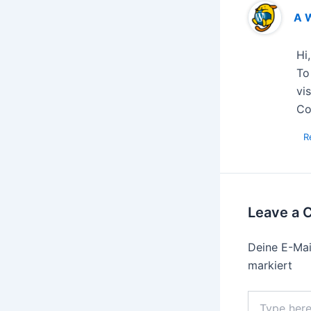
A 
Hi
To
vi
Co
R
Leave a
Deine E-Mail
markiert
Type
here..